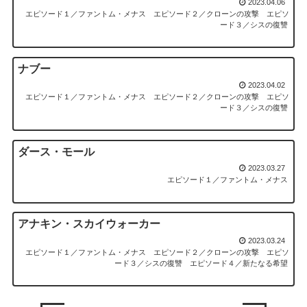
2023.04.06
エピソード１／ファントム・メナス
エピソード２／クローンの攻撃
エピソ
ード３／シスの復讐
ナブー
2023.04.02
エピソード１／ファントム・メナス
エピソード２／クローンの攻撃
エピソ
ード３／シスの復讐
ダース・モール
2023.03.27
エピソード１／ファントム・メナス
アナキン・スカイウォーカー
2023.03.24
エピソード１／ファントム・メナス
エピソード２／クローンの攻撃
エピソ
ード３／シスの復讐
エピソード４／新たなる希望