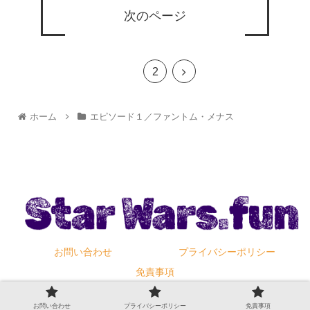
次のページ
1
2
ホーム
エピソード１／ファントム・メナス
お問い合わせ
プライバシーポリシー
免責事項
© 2023 Star Wars.fun.
お問い合わせ
プライバシーポリシー
免責事項