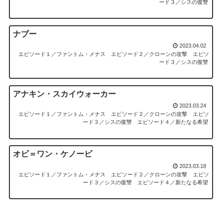
ード３／シスの復讐
ナブー
2023.04.02
エピソード１／ファントム・メナス
エピソード２／クローンの攻撃
エピソ
ード３／シスの復讐
アナキン・スカイウォーカー
2023.03.24
エピソード１／ファントム・メナス
エピソード２／クローンの攻撃
エピソ
ード３／シスの復讐
エピソード４／新たなる希望
オビ＝ワン・ケノービ
2023.03.18
エピソード１／ファントム・メナス
エピソード２／クローンの攻撃
エピソ
ード３／シスの復讐
エピソード４／新たなる希望