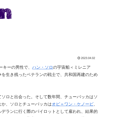
2023.04.02
ウーキーの男性で、
ハン・ソロ
の宇宙船＜ミレニア
争を生き残ったベテランの戦士で、共和国再建のため
てソロと出会った。そして数年間、チューバッカはソ
なか、ソロとチューバッカは
オビ＝ワン・ケノービ
、
星オルデランに行く際のパイロットとして雇われ、結果的