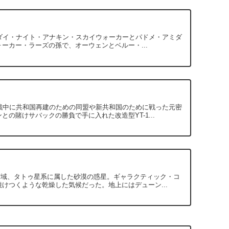
、ジェダイ・ナイト・アナキン・スカイウォーカーとパドメ・アミダ
ーカー・ラーズの孫で、オーウェンとベルー・...
河内戦中に共和国再建のための同盟や新共和国のために戦った元密
の賭けサバックの勝負で手に入れた改造型YT-1...
ニス宙域、タトゥ星系に属した砂漠の惑星。ギャラクティック・コ
けつくような乾燥した気候だった。地上にはデューン...