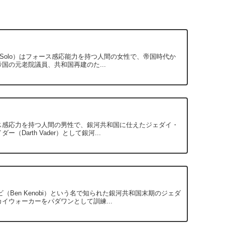
gana Solo）はフォース感応能力を持つ人間の女性で、帝国時代か
の元老院議員、共和国再建のた...
たフォース感応力を持つ人間の男性で、銀河共和国に仕えたジェダイ・
arth Vader）として銀河...
ービ（Ben Kenobi）という名で知られた銀河共和国末期のジェダ
ウォーカーをパダワンとして訓練...