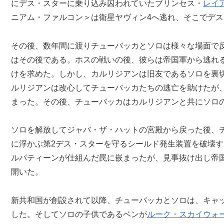
にデス・スターに乗り込み囚われていたプリンセス・
レイ
ニアム・ファルコン＞は衛星ヤヴィン4へ逃れ、そこでデ
その後、数年間に渡りチューバッカとソロは様々な場面で
はその後である。ホスの戦いの後、彼らは帝国軍から逃れ
けを求めた。しかし、カルリジアンは旧友であるソロを裏
ルリジアンは改心してチューバッカたちの逃亡を助けたが
まった。その後、チューバッカはカルリジアンと共にソロ
ソロを解放してジャバ・ザ・ハットの宮殿から戻った後、
に浮かぶ第2デス・スターを守るシールド発生装置を破壊
ルパティーンが仕組んだ罠に嵌まったが、見事抜け出し帝
開いた。
新共和国が創設されて以降、チューバッカとソロは、キャ
した。そしてソロの子供であるベンが
ルーク・スカイウォ