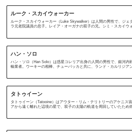
ルーク・スカイウォーカー
ルーク・スカイウォーカー（Luke Skywalker）は人間の男性で
ラ元老院議員の息子。レイア・オーガナの双子の兄。シミ・スカイウォ
ハン・ソロ
ハン・ソロ（Han Solo）は惑星コレリア出身の人間の男性で、銀
輸業者。ウーキーの相棒、チューバッカと共に、ランド・カルリジアンと
タトゥイーン
タトゥイーン（Tatooine）はアウター・リム・テリトリーのアケ
アから遠く離れた辺境の星で、双子の太陽の軌道を周回していたため焼