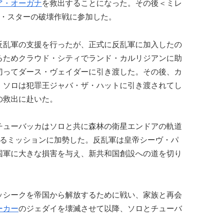
ア・オーガナ
を救出することになった。その後＜ミレ
ス・スターの破壊作戦に参加した。
反乱軍の支援を行ったが、正式に反乱軍に加入したの
るためクラウド・シティでランド・カルリジアンに助
切ってダース・ヴェイダーに引き渡した。その後、カ
、ソロは犯罪王ジャバ・ザ・ハットに引き渡されてし
の救出に赴いた。
チューバッカはソロと共に森林の衛星エンドアの軌道
するミッションに加勢した。反乱軍は皇帝シーヴ・パ
国軍に大きな損害を与え、新共和国創設への道を切り
ッシークを帝国から解放するために戦い、家族と再会
ーカー
のジェダイを壊滅させて以降、ソロとチューバ