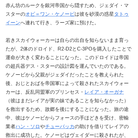
赤ん坊のルークを銀河帝国から隠すため、ジェダイ・マ
スターの
オビ＝ワン・ケノービ
は彼を砂漠の惑星
タトゥ
イーン
へ連れて行き、ラーズ家に預けた。
若きスカイウォーカーは自らの出自を知らないまま育っ
たが、2体のドロイド、R2-D2とC-3POを購入したことで
運命が大きく変わることになった。このドロイドは帝国
の超兵器デス・スターの設計図を運んでいたのである。
ケノービから父親がジェダイだったことを教えられた
後、おじとおばを帝国軍によって殺されたスカイウォー
カーは、反乱同盟軍のプリンセス・
レイア・オーガナ
（彼はまだレイアが実の妹であることを知らなかった）
を救出するため、故郷を後にすることになった。旅の途
中、彼はケノービからフォースの手ほどきを受け、密輸
業者
ハン・ソロ
や
チューバッカ
の助けを借りてレイアの
救出に成功した。ケノービはヴェイダーに殺されたが、