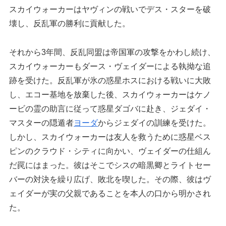
スカイウォーカーはヤヴィンの戦いでデス・スターを破
壊し、反乱軍の勝利に貢献した。
それから3年間、反乱同盟は帝国軍の攻撃をかわし続け、
スカイウォーカーもダース・ヴェイダーによる執拗な追
跡を受けた。反乱軍が氷の惑星ホスにおける戦いに大敗
し、エコー基地を放棄した後、スカイウォーカーはケノ
ービの霊の助言に従って惑星ダゴバに赴き、ジェダイ・
マスターの隠遁者
ヨーダ
からジェダイの訓練を受けた。
しかし、スカイウォーカーは友人を救うために惑星ベス
ピンのクラウド・シティに向かい、ヴェイダーの仕組ん
だ罠にはまった。彼はそこでシスの暗黒卿とライトセー
バーの対決を繰り広げ、敗北を喫した。その際、彼はヴ
ェイダーが実の父親であることを本人の口から明かされ
た。