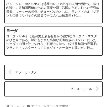
ハン・ソロ（Han Solo）は惑星コレリア出身の人間の男性で、銀河
内戦中に共和国再建のための同盟や新共和国のために戦った元密輸
業者。ウーキーの相棒、チューバッカと共に、ランド・カルリジア
ンとの賭けサバックの勝負で手に入れた改造型YT-1...
ヨーダ
ヨーダ（Yoda）は銀河史上最も有名かつ強力なジェダイ・マスター
のひとりである。謎に包まれた小柄な長寿種族のメンバーだった。
ジェダイの間で計り知れない影響力を持ち、銀河共和国の衰退期に
グランド・マスターとしてジェダイ・オーダーを導いた。彼...
アソーカ・タノ
ダース・モール
ホーム
エピソード３／シスの復讐