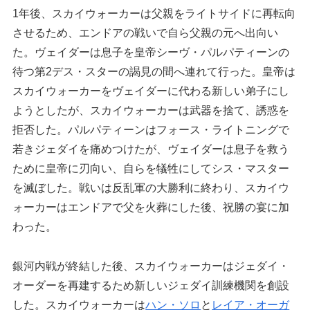
1年後、スカイウォーカーは父親をライトサイドに再転向
させるため、エンドアの戦いで自ら父親の元へ出向い
た。ヴェイダーは息子を皇帝シーヴ・パルパティーンの
待つ第2デス・スターの謁見の間へ連れて行った。皇帝は
スカイウォーカーをヴェイダーに代わる新しい弟子にし
ようとしたが、スカイウォーカーは武器を捨て、誘惑を
拒否した。パルパティーンはフォース・ライトニングで
若きジェダイを痛めつけたが、ヴェイダーは息子を救う
ために皇帝に刃向い、自らを犠牲にしてシス・マスター
を滅ぼした。戦いは反乱軍の大勝利に終わり、スカイウ
ォーカーはエンドアで父を火葬にした後、祝勝の宴に加
わった。
銀河内戦が終結した後、スカイウォーカーはジェダイ・
オーダーを再建するため新しいジェダイ訓練機関を創設
した。スカイウォーカーは
ハン・ソロ
と
レイア・オーガ