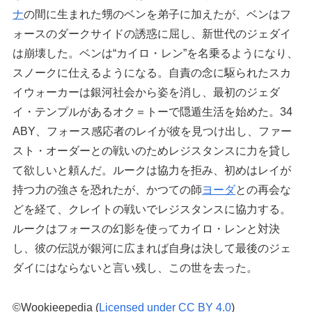
ナ
の間に生まれた甥のベンを弟子に加えたが、ベンはフ
ォースのダークサイドの誘惑に屈し、新世代のジェダイ
は崩壊した。ベンは“カイロ・レン”を名乗るようになり、
スノークに仕えるようになる。自責の念に駆られたスカ
イウォーカーは銀河社会から姿を消し、最初のジェダ
イ・テンプルがあるオク＝トーで隠遁生活を始めた。34
ABY、フォース感応者のレイが彼を見つけ出し、ファー
スト・オーダーとの戦いのためレジスタンスに力を貸し
て欲しいと頼んだ。ルークは協力を拒み、初めはレイが
持つ力の強さを恐れたが、かつての師
ヨーダ
との再会な
どを経て、クレイトの戦いでレジスタンスに協力する。
ルークはフォースの幻影を使ってカイロ・レンと対決
し、彼の伝説が銀河に広まれば自身は決して最後のジェ
ダイにはならないと言い残し、この世を去った。
©Wookieepedia (
Licensed under CC BY 4.0
)