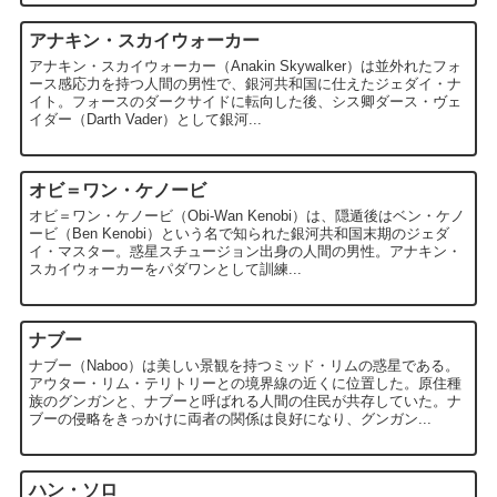
アナキン・スカイウォーカー
アナキン・スカイウォーカー（Anakin Skywalker）は並外れたフォ
ース感応力を持つ人間の男性で、銀河共和国に仕えたジェダイ・ナ
イト。フォースのダークサイドに転向した後、シス卿ダース・ヴェ
イダー（Darth Vader）として銀河...
オビ＝ワン・ケノービ
オビ＝ワン・ケノービ（Obi-Wan Kenobi）は、隠遁後はベン・ケノ
ービ（Ben Kenobi）という名で知られた銀河共和国末期のジェダ
イ・マスター。惑星スチュージョン出身の人間の男性。アナキン・
スカイウォーカーをパダワンとして訓練...
ナブー
ナブー（Naboo）は美しい景観を持つミッド・リムの惑星である。
アウター・リム・テリトリーとの境界線の近くに位置した。原住種
族のグンガンと、ナブーと呼ばれる人間の住民が共存していた。ナ
ブーの侵略をきっかけに両者の関係は良好になり、グンガン...
ハン・ソロ