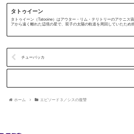
タトゥイーン
タトゥイーン（Tatooine）はアウター・リム・テリトリーのアケ
アから遠く離れた辺境の星で、双子の太陽の軌道を周回していたため焼
チューバッカ
ホーム
エピソード３／シスの復讐