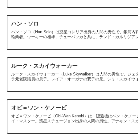
ハン・ソロ
ハン・ソロ（Han Solo）は惑星コレリア出身の人間の男性で、銀
輸業者。ウーキーの相棒、チューバッカと共に、ランド・カルリジアンと
ルーク・スカイウォーカー
ルーク・スカイウォーカー（Luke Skywalker）は人間の男性で
ラ元老院議員の息子。レイア・オーガナの双子の兄。シミ・スカイウォ
オビ＝ワン・ケノービ
オビ＝ワン・ケノービ（Obi-Wan Kenobi）は、隠遁後はベン・ケノ
イ・マスター。惑星スチュージョン出身の人間の男性。アナキン・スカイ