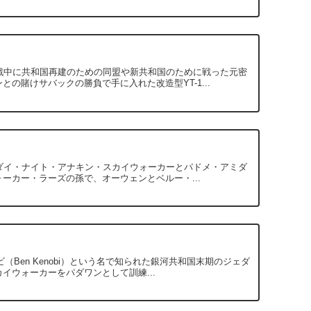
河内戦中に共和国再建のための同盟や新共和国のために戦った元密
の賭けサバックの勝負で手に入れた改造型YT-1...
、ジェダイ・ナイト・アナキン・スカイウォーカーとパドメ・アミダ
ーカー・ラーズの孫で、オーウェンとベルー・...
ービ（Ben Kenobi）という名で知られた銀河共和国末期のジェダ
ウォーカーをパダワンとして訓練...