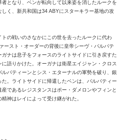
導者となり、ベンが転向して以来姿を消したルークを
く、新共和国は34 ABYにスターキラー基地の攻
イトの戦いのさなかにこの世を去ったルークに代わ
ファースト・オーダーの背後に皇帝シーヴ・パルパテ
ーガナは息子をフォースのライトサイドに引き戻すた
ンに語りかけた。オーガナは衛星エイジャン・クロス
パルパティーンとシス・エターナルの軍勢を破り、銀
った。ライトサイドに帰還したベンは、パルパティー
遺産であるレジスタンスはポー・ダメロンやフィンと
の精神はレイによって受け継がれた。