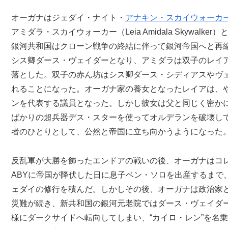
オーガナはジェダイ・ナイト・
アナキン・スカイウォーカ
アミダラ・スカイウォーカー（Leia Amidala Skywalk
銀河共和国はクローン戦争の終結に伴って銀河帝国へと再
シス卿ダース・ヴェイダーとなり、アミダラは双子のレイ
落とした。双子の赤ん坊はシス卿ダース・シディアスやヴ
れることになった。オーガナ家の養女となったレイアは、
ンを代表する議員となった。しかし彼女は父と同じく密か
ばかりの超兵器デス・スターを使ってオルデランを破壊し
者のひとりとして、公然と帝国に立ち向かうようになった
反乱軍が大勝を飾ったエンドアの戦いの後、オーガナはコ
ABYに帝国が降伏した日に息子ベン・ソロを出産するまで
ェダイの修行を積んだ。しかしその後、オーガナは政治家
災難が続き、新共和国の銀河元老院ではダース・ヴェイダ
様にダークサイドへ転向してしまい、“カイロ・レン”を名