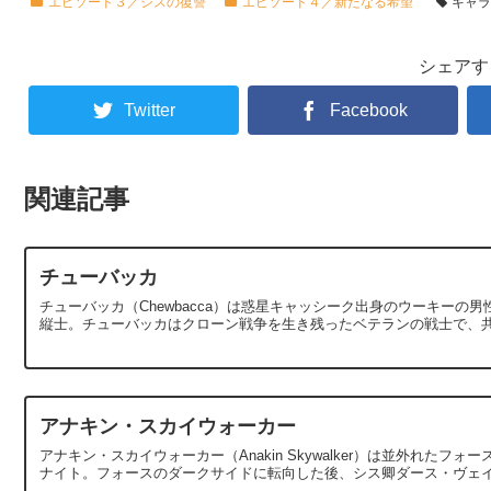
エピソード３／シスの復讐
エピソード４／新たなる希望
キャ
シェアす
Twitter
Facebook
関連記事
チューバッカ
チューバッカ（Chewbacca）は惑星キャッシーク出身のウーキー
縦士。チューバッカはクローン戦争を生き残ったベテランの戦士で、共和
アナキン・スカイウォーカー
アナキン・スカイウォーカー（Anakin Skywalker）は並外れ
ナイト。フォースのダークサイドに転向した後、シス卿ダース・ヴェイダー（D