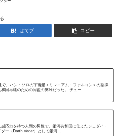
ラクター
る
はてブ
コピー
の男性で、ハン・ソロの宇宙船＜ミレニアム・ファルコン＞の副操
国再建のための同盟の英雄だった。 チュー...
たフォース感応力を持つ人間の男性で、銀河共和国に仕えたジェダイ・
arth Vader）として銀河...