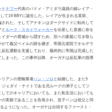
ー
と
ナブー
代表のパドメ・アミダラ議員の娘レイア・
er）として19 BBYに誕生した。レイアが生まれる直前、
編された。そしてアナキンはダークサイドに転向して
アと
ルーク・スカイウォーカー
を出産した直後に命を
ェイダーの脅威から隠すため、別々の家庭に引き取ら
やがて義父ベイルの跡を継ぎ、帝国元老院でオルデラ
に反乱運動を支援しており、最終的に帝国は完成した
てしまった。この事件以降、オーガナは反乱軍の指導
。
レリアンの密輸業者
ハン・ソロ
と結婚した。また5
、ジェダイ・ナイトである兄ルークの弟子としてジ
としてのキャリアにおいても、また私生活においても
ーの実娘であることを告発され、息子ベンは祖父と同
乗るようになった。オーガナは台頭するファースト・