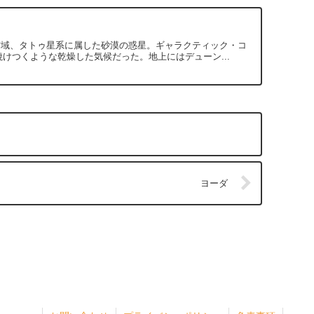
ニス宙域、タトゥ星系に属した砂漠の惑星。ギャラクティック・コ
けつくような乾燥した気候だった。地上にはデューン...
ヨーダ