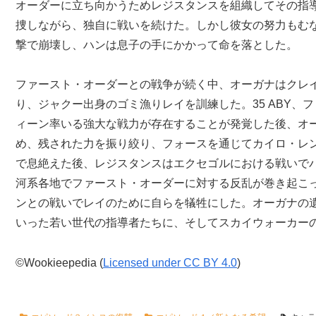
オーダーに立ち向かうためレジスタンスを組織してその指
捜しながら、独自に戦いを続けた。しかし彼女の努力もむなし
撃で崩壊し、ハンは息子の手にかかって命を落とした。
ファースト・オーダーとの戦争が続く中、オーガナはクレ
り、ジャクー出身のゴミ漁りレイを訓練した。35 ABY、
ィーン率いる強大な戦力が存在することが発覚した後、オ
め、残された力を振り絞り、フォースを通じてカイロ・レ
で息絶えた後、レジスタンスはエクセゴルにおける戦いで
河系各地でファースト・オーダーに対する反乱が巻き起こ
ンとの戦いでレイのために自らを犠牲にした。オーガナの
いった若い世代の指導者たちに、そしてスカイウォーカー
©Wookieepedia (
Licensed under CC BY 4.0
)